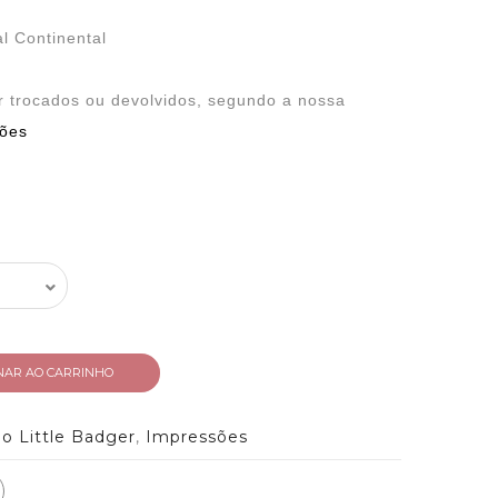
l Continental
 trocados ou devolvidos, segundo a nossa
ções
NAR AO CARRINHO
o Little Badger
,
Impressões