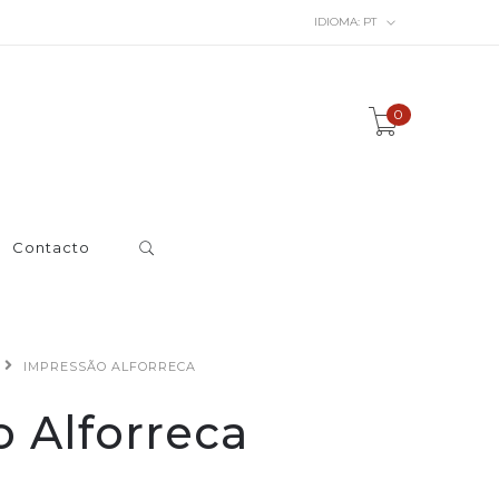
IDIOMA:
PT
0
Contacto
IMPRESSÃO ALFORRECA
 Alforreca