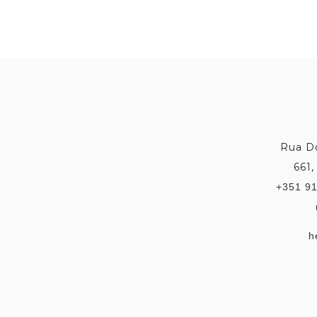
Rua Do
661,
+351 91
h