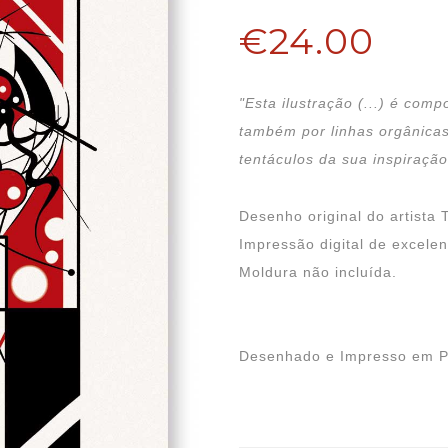
€24.00
"Esta ilustração (...) é com
também por linhas orgânicas
tentáculos da sua inspiração
Desenho original do artista 
Impressão digital de excele
Moldura não incluída.
Desenhado e Impresso em P